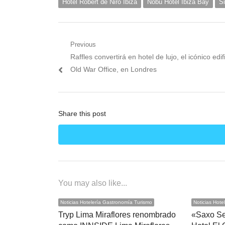
Hotel Robert de Niro Ibiza
Nobu Hotel Ibiza Bay
S
Navegación
Previous
Previous
Raffles convertirá en hotel de lujo, el icónico edif
de
post:
Old War Office, en Londres
entradas
Share this post
You may also like...
Noticias Hotelería Gastronomía Turismo
Noticias Hote
Tryp Lima Miraflores renombrado
«Saxo Se