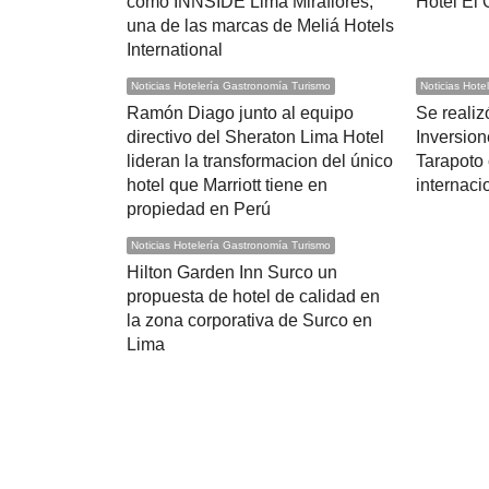
como INNSIDE Lima Miraflores,
Hotel El 
una de las marcas de Meliá Hotels
International
Noticias Hotelería Gastronomía Turismo
Noticias Hote
Ramón Diago junto al equipo
Se realiz
directivo del Sheraton Lima Hotel
Inversion
lideran la transformacion del único
Tarapoto
hotel que Marriott tiene en
internaci
propiedad en Perú
Noticias Hotelería Gastronomía Turismo
Hilton Garden Inn Surco un
propuesta de hotel de calidad en
la zona corporativa de Surco en
Lima