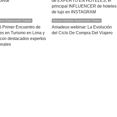
Olivar
de EXPERTO EN HOTELES, el
principal INFLUENCER de hoteles
de lujo en INSTAGRAM
lería Gastronomía Turismo
Noticias Hotelería Gastronomía Turismo
ó Primer Encuentro de
Amadeus webinar: La Evolución
es en Turismo en Lima y
del Ciclo De Compra Del Viajero
 con destacados expertos
onales