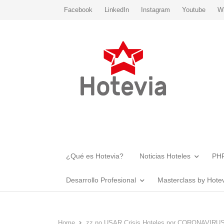
Facebook
LinkedIn
Instagram
Youtube
W
¿Qué es Hotevia?
Noticias Hoteles
PHR
Desarrollo Profesional
Masterclass by Hote
Home
zz no USAR Crisis Hoteles por CORONAVIRU