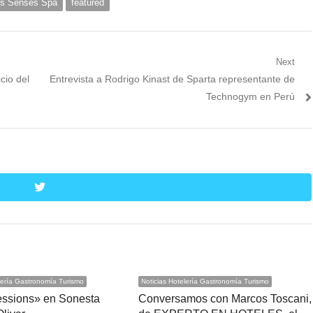
is Senses Spa
featured
Next
Next
icio del
Entrevista a Rodrigo Kinast de Sparta representante de
post:
Technogym en Perú
twitter
lería Gastronomía Turismo
Noticias Hotelería Gastronomía Turismo
ssions» en Sonesta
Conversamos con Marcos Toscani,