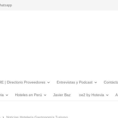
hatsapp
E | Directorio Proveedores
Entrevistas y Podcast
Contáct
via
Hoteles en Perú
Javier Baz
oe2 by Hotevia
A
S
Noticias Hotelería Gastronomía Turismo