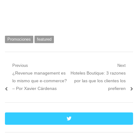
Promociones
featured
Navegación
Previous
Next
Previous
Next
¿Revenue management es
Hoteles Boutique: 3 razones
de
post:
post:
lo mismo que e-commerce?
por las que los clientes los
entradas
– Por Xavier Cárdenas
prefieren
twitter