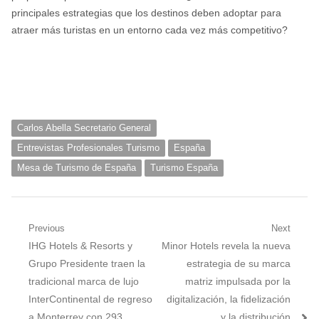
principales estrategias que los destinos deben adoptar para
atraer más turistas en un entorno cada vez más competitivo?
Carlos Abella Secretario General
Entrevistas Profesionales Turismo
España
Mesa de Turismo de España
Turismo España
Navegación
Previous
Next
Previous
Next
IHG Hotels & Resorts y
Minor Hotels revela la nueva
de
post:
post:
Grupo Presidente traen la
estrategia de su marca
entradas
tradicional marca de lujo
matriz impulsada por la
InterContinental de regreso
digitalización, la fidelización
a Monterrey con 293
y la distribución