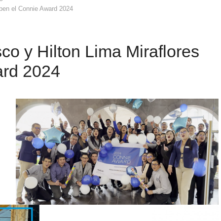
iben el Connie Award 2024
co y Hilton Lima Miraflores
ard 2024