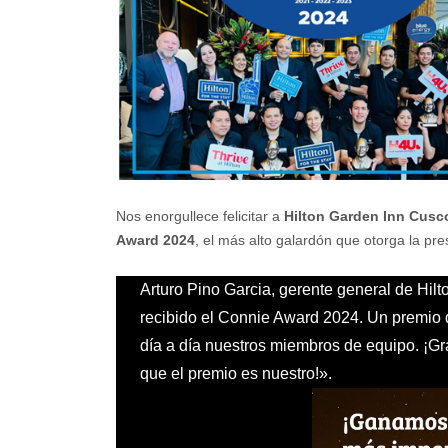
Nos enorgullece felicitar a
Hilton Garden Inn Cusc
Award 2024
, el más alto galardón que otorga la pre
Arturo Pino Garcia
, gerente general de Hi
recibido el Connie Award 2024. Un premio q
día a día nuestros miembros de equipo. ¡Gr
que el premio es nuestro!».