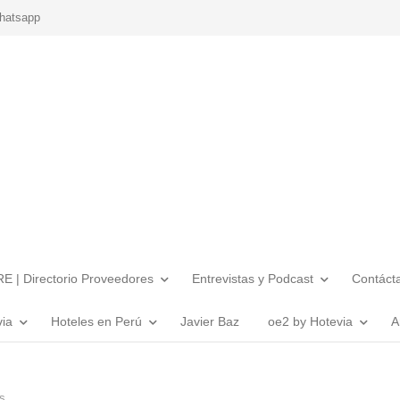
hatsapp
E | Directorio Proveedores
Entrevistas y Podcast
Contáct
via
Hoteles en Perú
Javier Baz
oe2 by Hotevia
A
s