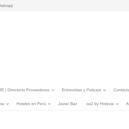
hatsapp
E | Directorio Proveedores
Entrevistas y Podcast
Contáct
via
Hoteles en Perú
Javier Baz
oe2 by Hotevia
A