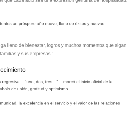
cer que cada acto sea una expresión genuina de hospitalidad,
tentes un próspero año nuevo, lleno de éxitos y nuevas
ga lleno de bienestar, logros y muchos momentos que sigan
 familias y sus empresas.
”
recimiento
a regresiva —“uno, dos, tres…”— marcó el inicio oficial de la
mbolo de unión, gratitud y optimismo.
unidad, la excelencia en el servicio y el valor de las relaciones