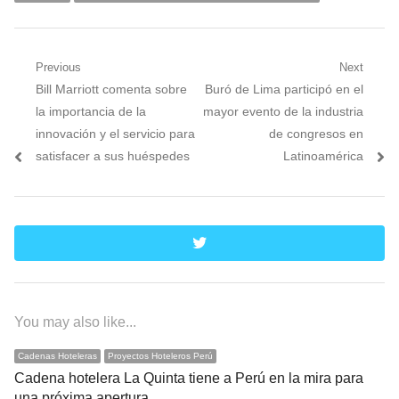
Navegación
Previous
Next
Previous
Next
Bill Marriott comenta sobre
Buró de Lima participó en el
de
post:
post:
la importancia de la
mayor evento de la industria
entradas
innovación y el servicio para
de congresos en
satisfacer a sus huéspedes
Latinoamérica
twitter
You may also like...
Cadenas Hoteleras
Proyectos Hoteleros Perú
Cadena hotelera La Quinta tiene a Perú en la mira para
una próxima apertura