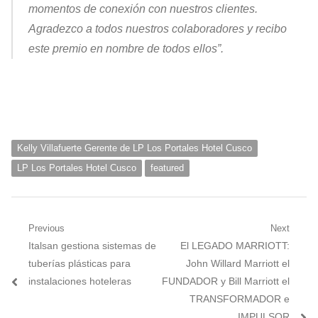
momentos de conexión con nuestros clientes.
Agradezco a todos nuestros colaboradores y recibo
este premio en nombre de todos ellos”.
Kelly Villafuerte Gerente de LP Los Portales Hotel Cusco
LP Los Portales Hotel Cusco
featured
Navegación
Previous
Next
Previous
Next
Italsan gestiona sistemas de
El LEGADO MARRIOTT:
de
post:
post:
tuberías plásticas para
John Willard Marriott el
entradas
instalaciones hoteleras
FUNDADOR y Bill Marriott el
TRANSFORMADOR e
IMPULSOR