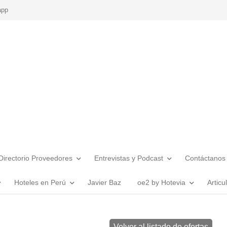
app
Directorio Proveedores
Entrevistas y Podcast
Contáctanos
Hoteles en Perú
Javier Baz
oe2 by Hotevia
Articu
Volver al listado de ofertas