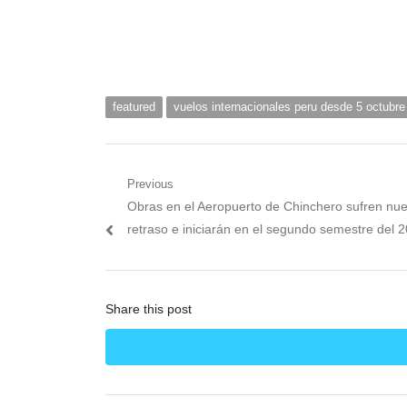
featured
vuelos internacionales peru desde 5 octubre
Navegación
Previous
Previous
Obras en el Aeropuerto de Chinchero sufren nu
de
post:
retraso e iniciarán en el segundo semestre del 
entradas
Share this post