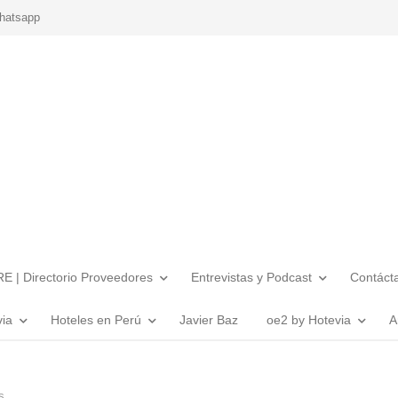
hatsapp
E | Directorio Proveedores
Entrevistas y Podcast
Contáct
via
Hoteles en Perú
Javier Baz
oe2 by Hotevia
A
s