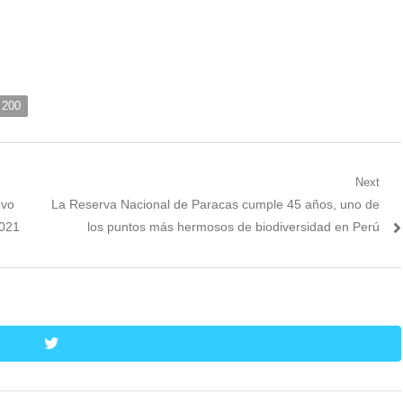
 200
Next
Next
evo
La Reserva Nacional de Paracas cumple 45 años, uno de
post:
2021
los puntos más hermosos de biodiversidad en Perú
twitter