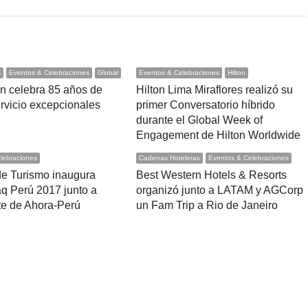
s
Eventos & Celebraciones
Global
Eventos & Celebraciones
Hilton
nn celebra 85 años de
Hilton Lima Miraflores realizó su
ervicio excepcionales
primer Conversatorio híbrido
durante el Global Week of
Engagement de Hilton Worldwide
lebraciones
Cadenas Hoteleras
Eventos & Celebraciones
 de Turismo inaugura
Best Western Hotels & Resorts
q Perú 2017 junto a
organizó junto a LATAM y AGCorp
te de Ahora-Perú
un Fam Trip a Rio de Janeiro