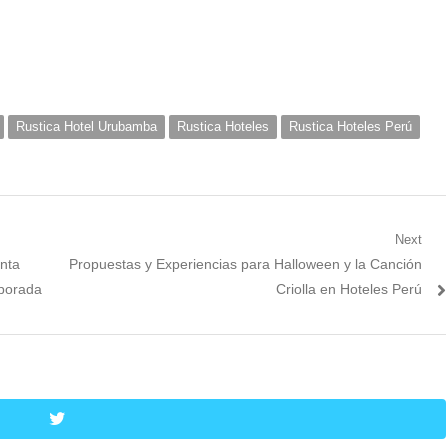
Rustica Hotel Urubamba
Rustica Hoteles
Rustica Hoteles Perú
Next
Next
nta
Propuestas y Experiencias para Halloween y la Canción
post:
mporada
Criolla en Hoteles Perú
twitter