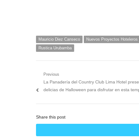
Mauricio Diez Canseco
Nuevos Proyectos Hoteleros
Rustica Urubamba
Navegación
Previous
Previous
La Panadería del Country Club Lima Hotel prese
de
post:
delicias de Halloween para disfrutar en esta te
entradas
Share this post