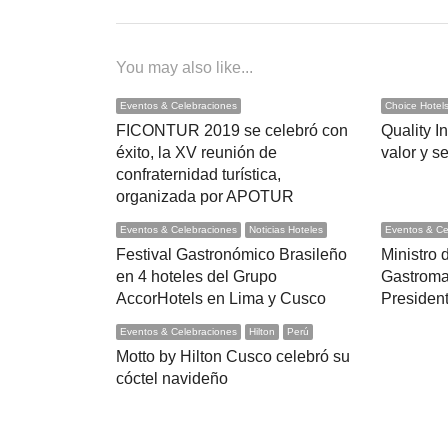
You may also like...
Eventos & Celebraciones
Choice Hotel
FICONTUR 2019 se celebró con
Quality I
éxito, la XV reunión de
valor y s
confraternidad turística,
organizada por APOTUR
Eventos & Celebraciones
Noticias Hoteles
Eventos & Ce
Festival Gastronómico Brasileño
Ministro
en 4 hoteles del Grupo
Gastroma
AccorHotels en Lima y Cusco
Presiden
Eventos & Celebraciones
Hilton
Perú
Motto by Hilton Cusco celebró su
cóctel navideño