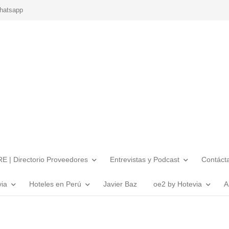
hatsapp
E | Directorio Proveedores
Entrevistas y Podcast
Contáct
via
Hoteles en Perú
Javier Baz
oe2 by Hotevia
A