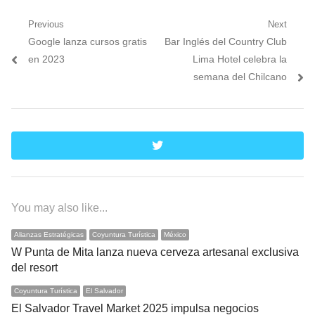
Navegación
Previous
Next
Previous
Next
Google lanza cursos gratis
Bar Inglés del Country Club
de
post:
post:
en 2023
Lima Hotel celebra la
entradas
semana del Chilcano
twitter
You may also like...
Alianzas Estratégicas
Coyuntura Turística
México
W Punta de Mita lanza nueva cerveza artesanal exclusiva
del resort
Coyuntura Turística
El Salvador
El Salvador Travel Market 2025 impulsa negocios