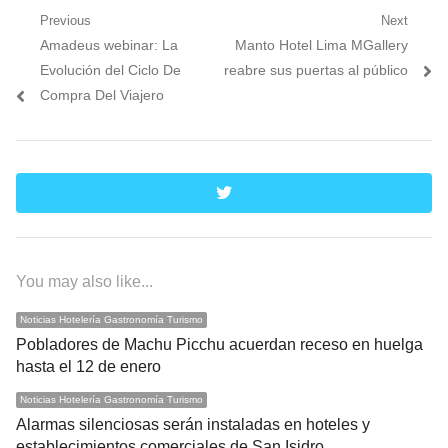
Navegación
Previous
Next
Previous
Next
Amadeus webinar: La
Manto Hotel Lima MGallery
de
post:
post:
Evolución del Ciclo De
reabre sus puertas al público
entradas
Compra Del Viajero
twitter
You may also like...
Noticias Hotelería Gastronomía Turismo
Pobladores de Machu Picchu acuerdan receso en huelga
hasta el 12 de enero
Noticias Hotelería Gastronomía Turismo
Alarmas silenciosas serán instaladas en hoteles y
establecimientos comerciales de San Isidro