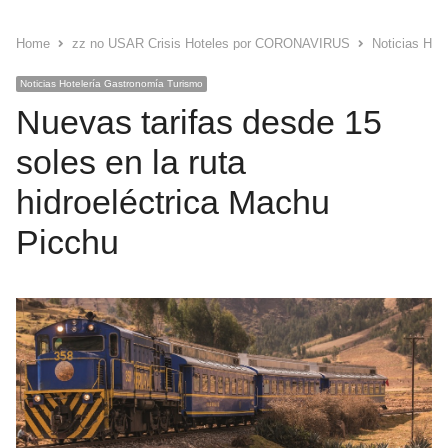
Home
zz no USAR Crisis Hoteles por CORONAVIRUS
Noticias Hot
Noticias Hotelería Gastronomía Turismo
Nuevas tarifas desde 15
soles en la ruta
hidroeléctrica Machu
Picchu