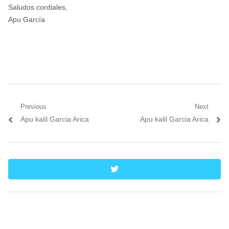
Saludos cordiales,
Apu García
Navegación
Previous
Next
Previous
Next
Apu kalil Garcia Arica
Apu kalil Garcia Arica
de
post:
post:
entradas
twitter