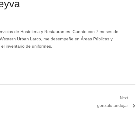
eyva
Servicios de Hosteleria y Restaurantes. Cuento con 7 meses de
st Western Urban Larco, me desempeñe en Áreas Públicas y
el inventario de uniformes.
Next
Next
gonzalo andujar
post: