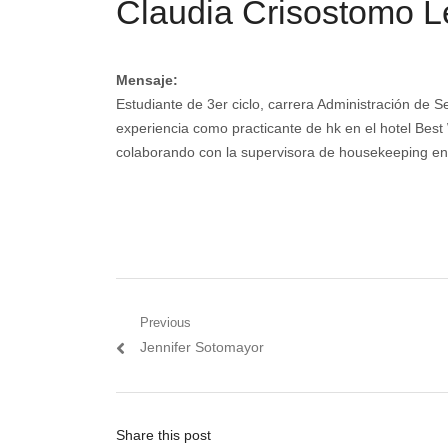
Claudia Crisostomo L
Mensaje:
Estudiante de 3er ciclo, carrera Administración de 
experiencia como practicante de hk en el hotel Be
colaborando con la supervisora de housekeeping en 
Navegación
Previous
Previous
Jennifer Sotomayor
de
post:
entradas
Share this post