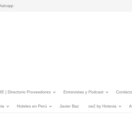
hatsapp
E | Directorio Proveedores
Entrevistas y Podcast
Contáct
via
Hoteles en Perú
Javier Baz
oe2 by Hotevia
A