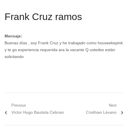
Frank Cruz ramos
Mensaje:
Buenas días , soy Frank Cruz y he trabajado como houseekepink
y te go experiencia requerida ara la vacante Q ustedes están
solicitando
Navegación
Previous
Next
Previous
Next
Víctor Hugo Bautista Cebrian
Cristhian Lévano
de
post:
post:
entradas