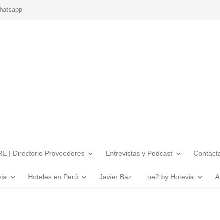
hatsapp
E | Directorio Proveedores
Entrevistas y Podcast
Contáct
via
Hoteles en Perú
Javier Baz
oe2 by Hotevia
A