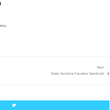
o
etos
Next
Next
Katia Veronica Faustino Sandoval
post:
twitter