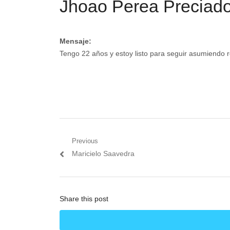
Jhoao Perea Preciad
Mensaje:
Tengo 22 años y estoy listo para seguir asumiendo r
Navegación
Previous
Previous
Maricielo Saavedra
de
post:
entradas
Share this post