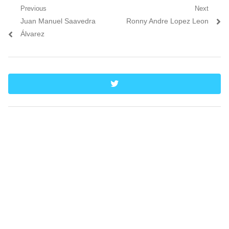
Navegación
Previous
Next
Previous
Next
Juan Manuel Saavedra
Ronny Andre Lopez Leon
de
post:
post:
Álvarez
entradas
twitter