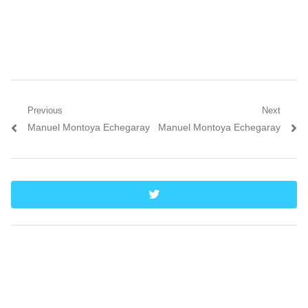
Navegación
Previous
Next
Previous
Next
Manuel Montoya Echegaray
Manuel Montoya Echegaray
de
post:
post:
entradas
twitter