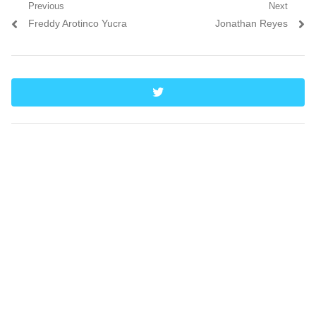
Navegación
Previous
Next
Previous
Next
Freddy Arotinco Yucra
Jonathan Reyes
de
post:
post:
entradas
twitter