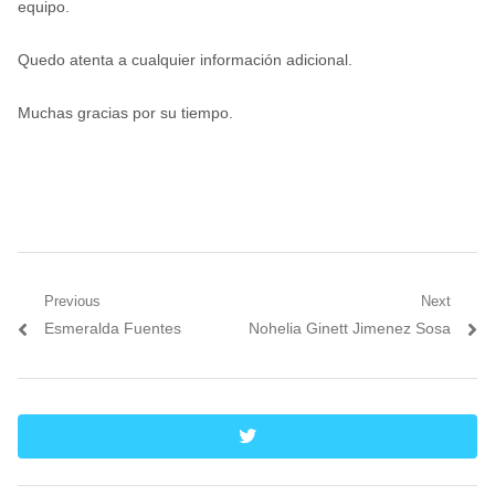
equipo.
Quedo atenta a cualquier información adicional.
Muchas gracias por su tiempo.
Navegación
Previous
Next
Previous
Next
Esmeralda Fuentes
Nohelia Ginett Jimenez Sosa
de
post:
post:
entradas
twitter