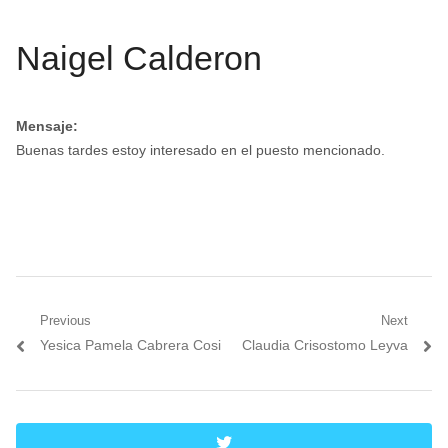
Naigel Calderon
Mensaje:
Buenas tardes estoy interesado en el puesto mencionado.
Navegación
Previous
Next
Previous
Next
Yesica Pamela Cabrera Cosi
Claudia Crisostomo Leyva
de
post:
post:
entradas
twitter