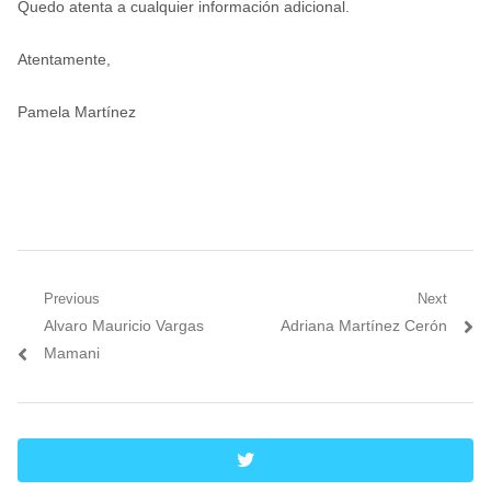
Quedo atenta a cualquier información adicional.
Atentamente,
Pamela Martínez
Navegación
Previous
Next
Previous
Next
Alvaro Mauricio Vargas
Adriana Martínez Cerón
de
post:
post:
Mamani
entradas
twitter