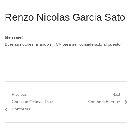
Renzo Nicolas Garcia Sato
Mensaje:
Buenas noches, mando mi CV para ser considerado al puesto.
Navegación
Previous
Next
Previous
Next
Christian Octavio Diaz
Kimbherli Eneque
de
post:
post:
Contreras
entradas