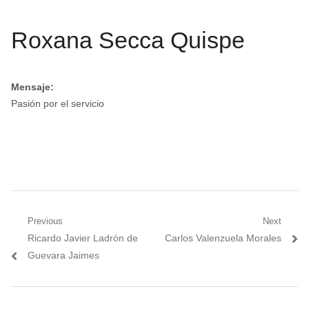
Roxana Secca Quispe
Mensaje:
Pasión por el servicio
Navegación
Previous
Next
Previous
Next
Ricardo Javier Ladrón de
Carlos Valenzuela Morales
de
post:
post:
Guevara Jaimes
entradas