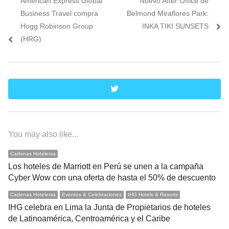
American Express Global
Nuevo After Office de
de
post:
post:
Business Travel compra
Belmond Miraflores Park:
entradas
Hogg Robinson Group
INKA TIKI SUNSETS
(HRG)
twitter
You may also like...
Cadenas Hoteleras
Los hoteles de Marriott en Perú se unen a la campaña
Cyber Wow con una oferta de hasta el 50% de descuento
Cadenas Hoteleras
Eventos & Celebraciones
IHG Hotels & Resorts
IHG celebra en Lima la Junta de Propietarios de hoteles
de Latinoamérica, Centroamérica y el Caribe