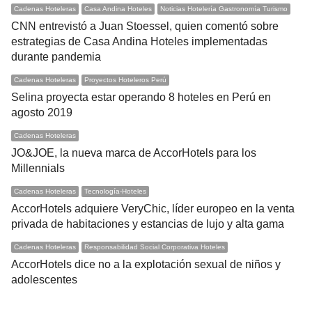
Cadenas Hoteleras
Casa Andina Hoteles
Noticias Hotelería Gastronomía Turismo
CNN entrevistó a Juan Stoessel, quien comentó sobre
estrategias de Casa Andina Hoteles implementadas
durante pandemia
Cadenas Hoteleras
Proyectos Hoteleros Perú
Selina proyecta estar operando 8 hoteles en Perú en
agosto 2019
Cadenas Hoteleras
JO&JOE, la nueva marca de AccorHotels para los
Millennials
Cadenas Hoteleras
Tecnología-Hoteles
AccorHotels adquiere VeryChic, líder europeo en la venta
privada de habitaciones y estancias de lujo y alta gama
Cadenas Hoteleras
Responsabilidad Social Corporativa Hoteles
AccorHotels dice no a la explotación sexual de niños y
adolescentes