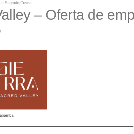
alle Sagrado,Cusco
alley – Oferta de emp
o
llabamba