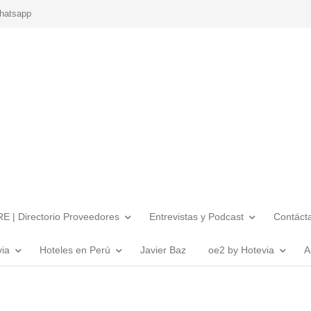
hatsapp
E | Directorio Proveedores
Entrevistas y Podcast
Contáct
via
Hoteles en Perú
Javier Baz
oe2 by Hotevia
A