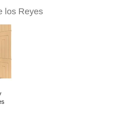
e los Reyes
y
es