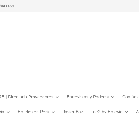
hatsapp
E | Directorio Proveedores
Entrevistas y Podcast
Contáct
via
Hoteles en Perú
Javier Baz
oe2 by Hotevia
A
s