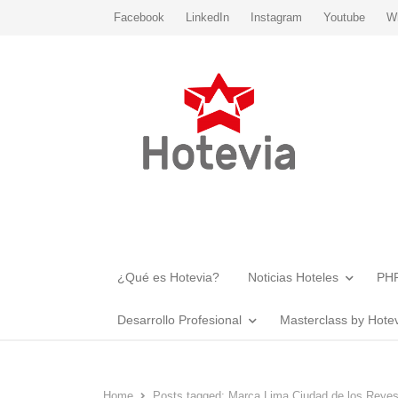
Facebook
LinkedIn
Instagram
Youtube
W
¿Qué es Hotevia?
Noticias Hoteles
PHR
Desarrollo Profesional
Masterclass by Hote
Home
Posts tagged:
Marca Lima Ciudad de los Reye