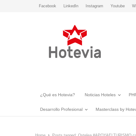
Facebook
LinkedIn
Instagram
Youtube
W
¿Qué es Hotevia?
Noticias Hoteles
PHR
Desarrollo Profesional
Masterclass by Hote
Home
Posts tagged:
Ostelea #APOYAELTURISMO con 