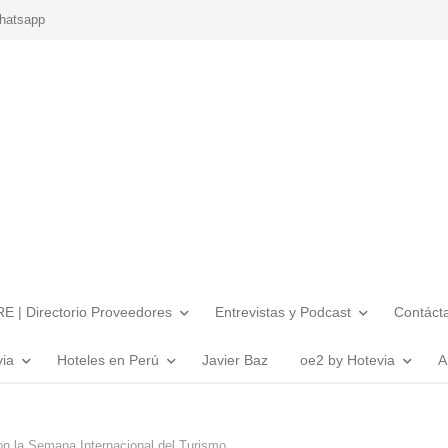
hatsapp
E | Directorio Proveedores
Entrevistas y Podcast
Contáct
via
Hoteles en Perú
Javier Baz
oe2 by Hotevia
A
la Semana Internacional del Turismo