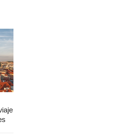
viaje
es