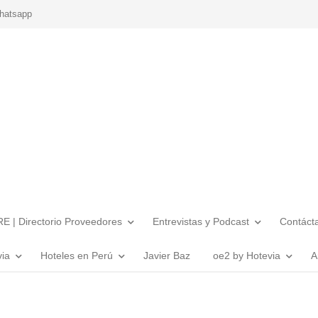
hatsapp
E | Directorio Proveedores
Entrevistas y Podcast
Contáct
via
Hoteles en Perú
Javier Baz
oe2 by Hotevia
A