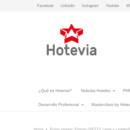
Facebook
LinkedIn
Instagram
Youtube
W
¿Qué es Hotevia?
Noticias Hoteles
PHR
Desarrollo Profesional
Masterclass by Hote
Home
Posts tagged:
Premio GIFTTS Legacy Leadersh