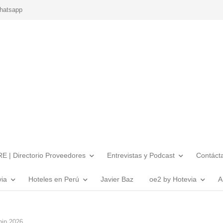
hatsapp
E | Directorio Proveedores
Entrevistas y Podcast
Contáct
via
Hoteles en Perú
Javier Baz
oe2 by Hotevia
A
ip 2026