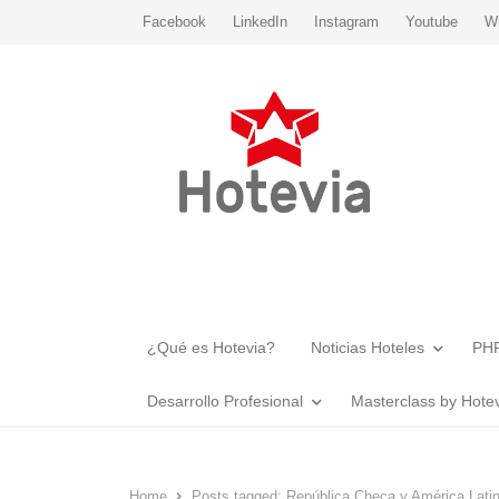
Facebook
LinkedIn
Instagram
Youtube
W
¿Qué es Hotevia?
Noticias Hoteles
PHR
Desarrollo Profesional
Masterclass by Hote
Home
Posts tagged:
República Checa y América Lati