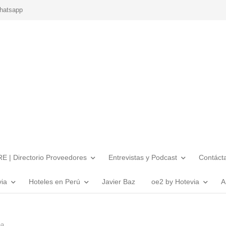
hatsapp
E | Directorio Proveedores
Entrevistas y Podcast
Contáct
via
Hoteles en Perú
Javier Baz
oe2 by Hotevia
A
na