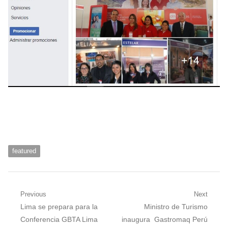
featured
Navegación
Previous
Next
Previous
Next
Lima se prepara para la
Ministro de Turismo
de
post:
post:
Conferencia GBTA Lima
inaugura Gastromaq Perú