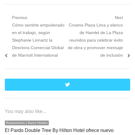
Navegación
Previous
Next
Previous
Next
Cómo sentirte empoderado
Crowne Plaza Lima y elenco
de
post:
post:
en el trabajo, según
de Hamlet de La Plaza
entradas
Stephanie Linnartz la
reunidos para celebrar éxito
Directora Comercial Global
de obra y promover mensaje
de Marriott International
de inclusión
twitter
You may also like...
Restaurantes y Bares Hoteles
El Pardo Double Tree By Hilton Hotel ofrece nuevo