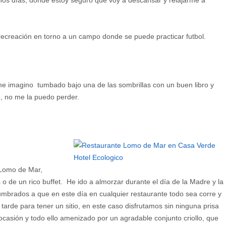
nos días, donde estoy seguro que voy a descansar y relajarme a
 recreación en torno a un campo donde se puede practicar futbol.
 me imagino tumbado bajo una de las sombrillas con un buen libro y
o, no me la puedo perder.
Lomo de Mar,
 o de un rico buffet. He ido a almorzar durante el día de la Madre y la
umbrados a que en este día en cualquier restaurante todo sea corre y
arde para tener un sitio, en este caso disfrutamos sin ninguna prisa
ocasión y todo ello amenizado por un agradable conjunto criollo, que