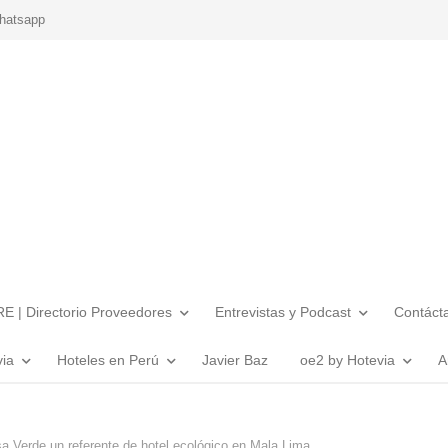
hatsapp
E | Directorio Proveedores
Entrevistas y Podcast
Contáct
via
Hoteles en Perú
Javier Baz
oe2 by Hotevia
A
a Verde un referente de hotel ecológico en Mala Lima