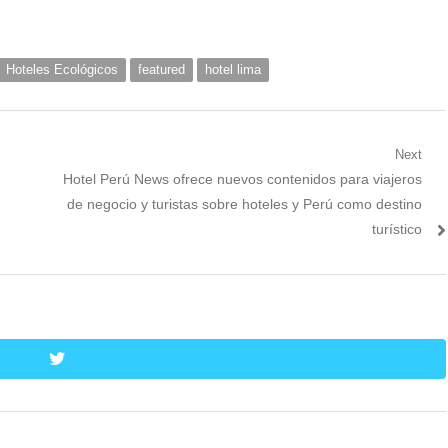
Hoteles Ecológicos
featured
hotel lima
Next
Next
Hotel Perú News ofrece nuevos contenidos para viajeros
post:
de negocio y turistas sobre hoteles y Perú como destino
turístico
twitter