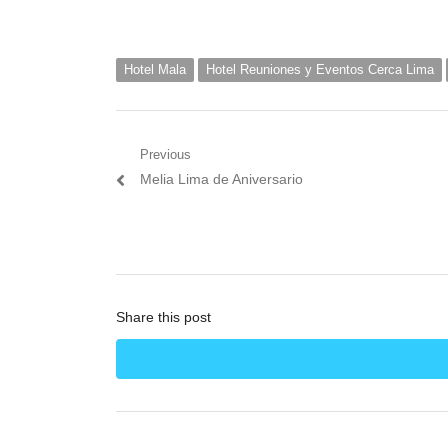
Hotel Mala
Hotel Reuniones y Eventos Cerca Lima
Navegación
Previous
Previous
Melia Lima de Aniversario
de
post:
entradas
Share this post