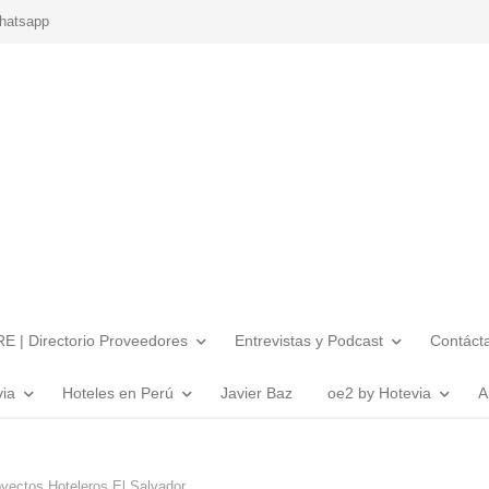
hatsapp
E | Directorio Proveedores
Entrevistas y Podcast
Contáct
via
Hoteles en Perú
Javier Baz
oe2 by Hotevia
A
yectos Hoteleros El Salvador