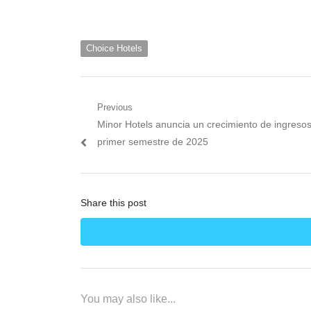
Choice Hotels
Navegación
Previous
Previous
Minor Hotels anuncia un crecimiento de ingresos
de
post:
primer semestre de 2025
entradas
Share this post
You may also like...