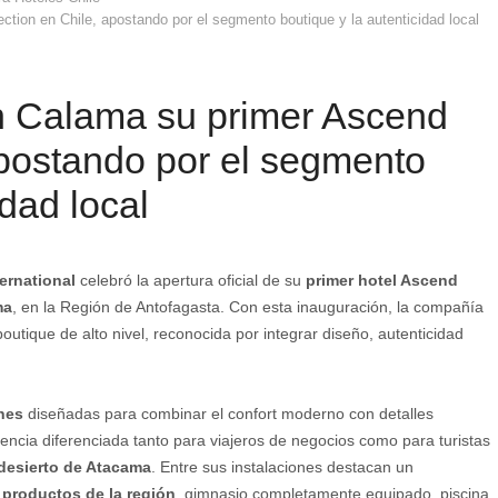
tion en Chile, apostando por el segmento boutique y la autenticidad local
n Calama su primer Ascend
apostando por el segmento
idad local
ernational
celebró la apertura oficial de su
primer hotel Ascend
ma
, en la Región de Antofagasta. Con esta inauguración, la compañía
outique de alto nivel, reconocida por integrar diseño, autenticidad
nes
diseñadas para combinar el confort moderno con detalles
iencia diferenciada tanto para viajeros de negocios como para turistas
desierto de Atacama
. Entre sus instalaciones destacan un
productos de la región
, gimnasio completamente equipado, piscina