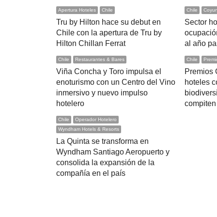
Apertura Hoteles
Chile
Chile
Coyun
Tru by Hilton hace su debut en
Sector ho
Chile con la apertura de Tru by
ocupación
Hilton Chillan Ferrat
al año p
Chile
Restaurantes & Bares
Chile
Premi
Viña Concha y Toro impulsa el
Premios 
enoturismo con un Centro del Vino
hoteles 
inmersivo y nuevo impulso
biodivers
hotelero
compiten 
Chile
Operador Hotelero
Wyndham Hotels & Resorts
La Quinta se transforma en
Wyndham Santiago Aeropuerto y
consolida la expansión de la
compañía en el país