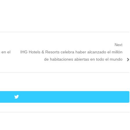
Next
Next
 en el
IHG Hotels & Resorts celebra haber alcanzado el millón
post:
de habitaciones abiertas en todo el mundo
twitter