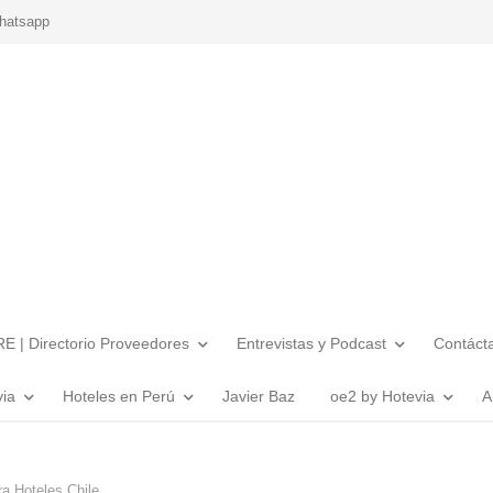
hatsapp
E | Directorio Proveedores
Entrevistas y Podcast
Contáct
via
Hoteles en Perú
Javier Baz
oe2 by Hotevia
A
ra Hoteles Chile