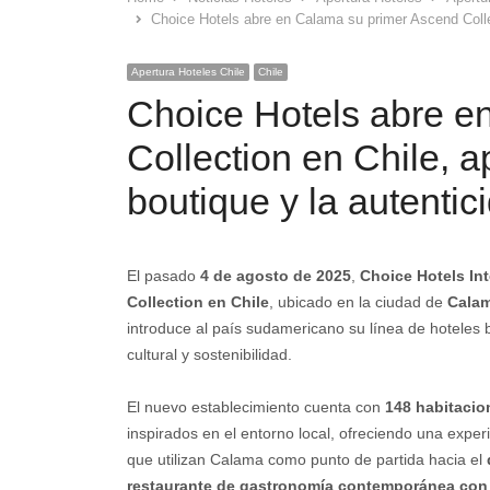
Choice Hotels abre en Calama su primer Ascend Collec
Apertura Hoteles Chile
Chile
Choice Hotels abre e
Collection en Chile, 
boutique y la autentic
El pasado
4 de agosto de 2025
,
Choice Hotels Int
Collection en Chile
, ubicado en la ciudad de
Cala
introduce al país sudamericano su línea de hoteles b
cultural y sostenibilidad.
El nuevo establecimiento cuenta con
148 habitacio
inspirados en el entorno local, ofreciendo una exper
que utilizan Calama como punto de partida hacia el
restaurante de gastronomía contemporánea con 