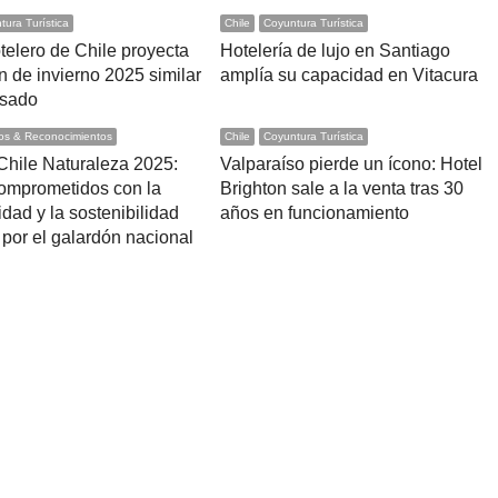
tura Turística
Chile
Coyuntura Turística
telero de Chile proyecta
Hotelería de lujo en Santiago
 de invierno 2025 similar
amplía su capacidad en Vitacura
asado
os & Reconocimientos
Chile
Coyuntura Turística
Chile Naturaleza 2025:
Valparaíso pierde un ícono: Hotel
comprometidos con la
Brighton sale a la venta tras 30
idad y la sostenibilidad
años en funcionamiento
por el galardón nacional