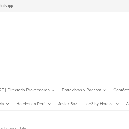
hatsapp
E | Directorio Proveedores
Entrevistas y Podcast
Contáct
via
Hoteles en Perú
Javier Baz
oe2 by Hotevia
A
ra Hoteles Chile