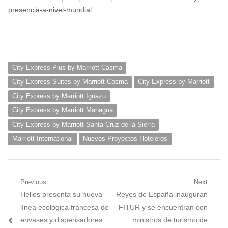
presencia-a-nivel-mundial
City Express Plus by Marriott Casma
City Express Suites by Marriott Casma
City Express by Marriott
City Express by Marriott Iguazu
City Express by Marriott Managua
City Express by Marriott Santa Cruz de la Sierra
Marriott International
Nuevos Proyectos Hoteleros
Navegación
Previous
Next
Previous
Next
Helios presenta su nueva
Reyes de España inauguran
de
post:
post:
línea ecológica francesa de
FITUR y se encuentran con
entradas
envases y dispensadores
ministros de turismo de