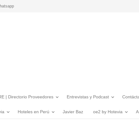
hatsapp
E | Directorio Proveedores
Entrevistas y Podcast
Contáct
via
Hoteles en Perú
Javier Baz
oe2 by Hotevia
A