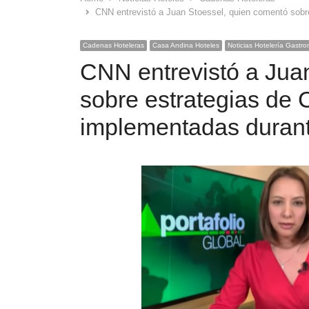
CNN entrevistó a Juan Stoessel, quien comentó sobr
Cadenas Hoteleras
Casa Andina Hoteles
Noticias Hotelería Gastr
CNN entrevistó a Jua
sobre estrategias de
implementadas duran