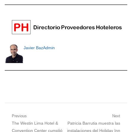
Javier BazAdmin
Navegación
Previous
Next
Previous
Next
The Westin Lima Hotel &
Patricia Barrutia muestra las
de
post:
post:
Convention Center cumplió
instalaciones del Holiday Inn