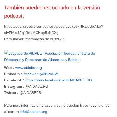
También puedes escucharlo en la versión
podcast:
https://open.spotify.com/episode/5sofcLv7L6kHPEiqBpAika?
si=FMie1FqkRouMCHopBcKDXg
Para mayor información de AIDABE:
Web :
www.aidabe.org
Linkedin :
https://bit.ly/2BkwHVr
Facebook :
https://www.facebook.com/AIDABE.ORG
Instagram :
@AIDABE.FB
Twitter :
@AIDABEFB
Para más información o asociarse, lo pueden hacer escribiendo
al correo
info@aidabe.org