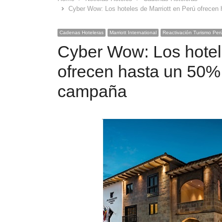
Cyber Wow: Los hoteles de Marriott en Perú ofrecen
Cadenas Hoteleras
Marriott International
Reactivación Turismo Per
Cyber Wow: Los hotel
ofrecen hasta un 50%
campaña