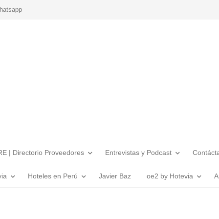
hatsapp
E | Directorio Proveedores
Entrevistas y Podcast
Contáct
via
Hoteles en Perú
Javier Baz
oe2 by Hotevia
A