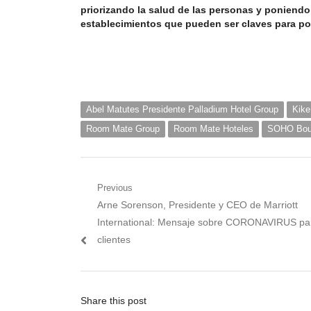
priorizando la salud de las personas y poniendo
establecimientos que pueden ser claves para po
Abel Matutes Presidente Palladium Hotel Group
Kike
Room Mate Group
Room Mate Hoteles
SOHO Bout
Navegación
Previous
Previous
Arne Sorenson, Presidente y CEO de Marriott
de
post:
International: Mensaje sobre CORONAVIRUS pa
entradas
clientes
Share this post