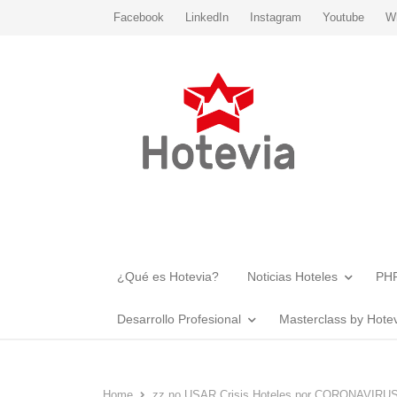
Facebook
LinkedIn
Instagram
Youtube
W
¿Qué es Hotevia?
Noticias Hoteles
PHR
Desarrollo Profesional
Masterclass by Hote
Home
zz no USAR Crisis Hoteles por CORONAVIRU