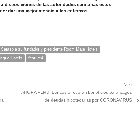
 a disposiciones de las autoridades sanitarias estos
der dar una mejor atencio a los enfermos.
 Sarasola su fundador y presidente Room Mate Hotels
ique Hotels
featured
Next
Next
AHORA PERÚ: Bancos ofrecerán beneficios para pagos
post:
ra
de deudas hipotecarias por CORONAVIRUS