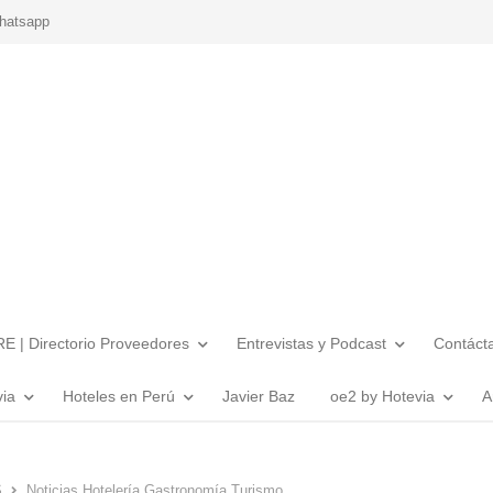
hatsapp
E | Directorio Proveedores
Entrevistas y Podcast
Contáct
via
Hoteles en Perú
Javier Baz
oe2 by Hotevia
A
S
Noticias Hotelería Gastronomía Turismo