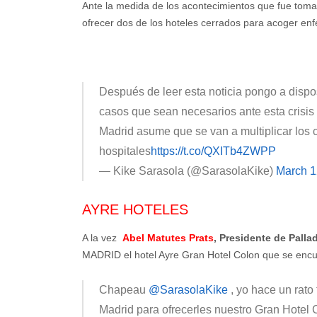
Ante la medida de los acontecimientos que fue toman
ofrecer dos de los hoteles cerrados para acoger en
Después de leer esta noticia pongo a dispo
casos que sean necesarios ante esta crisis 
Madrid asume que se van a multiplicar los c
hospitales
https://t.co/QXITb4ZWPP
— Kike Sarasola (@SarasolaKike)
March 1
AYRE HOTELES
A la vez
Abel Matutes Prats
, Presidente de Pall
MADRID el hotel Ayre Gran Hotel Colon que se encuen
Chapeau
@SarasolaKike
, yo hace un rat
Madrid para ofrecerles nuestro Gran Hotel 