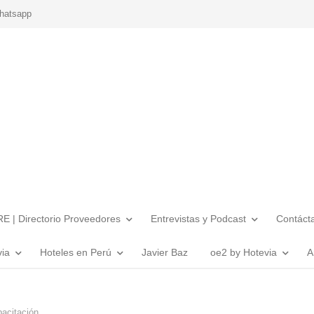
hatsapp
E | Directorio Proveedores
Entrevistas y Podcast
Contáct
via
Hoteles en Perú
Javier Baz
oe2 by Hotevia
A
pacitación