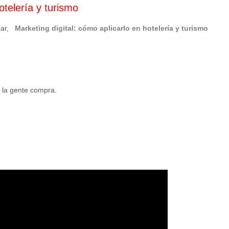
otelería y turism
o
inar,
Marketing digital: cómo aplicarlo en hotelería y turismo
 la gente compra.