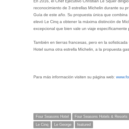
En 2016, el Chef Ejecutivo Christian Le Squer dirigió 
reconocimiento de 3 estrellas Michelin durante su pri
Guía de este año. Su propuesta única que combina la
elevó Le Cinq a obtener la máxima distinción de Mi
excepcional que bien vale un viaje específicamente
También en tierras francesas, pero en la sofistica
Hotel suma otra estrella Michelin, a la propuesta gas
Para más información visiten su página web:
www.fo
Four Seasons Hotel
Four Seasons Hotels & Resorts
Le Cinq
Le George
featured