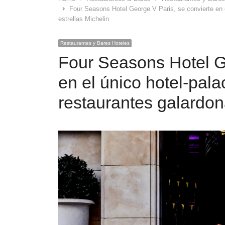
Four Seasons Hotel George V Paris, se convierte en e
estrellas Michelin
Restaurantes y Bares Hoteles
Four Seasons Hotel Ge
en el único hotel-pala
restaurantes galardon