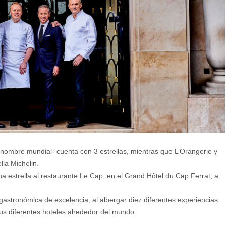
renombre mundial- cuenta con 3 estrellas, mientras que L’Orangerie y
la Michelin.
 estrella al restaurante Le Cap, en el Grand Hôtel du Cap Ferrat, a
astronómica de excelencia, al albergar diez diferentes experiencias
sus diferentes hoteles alrededor del mundo.