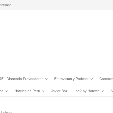
hatsapp
E | Directorio Proveedores
Entrevistas y Podcast
Contáct
via
Hoteles en Perú
Javier Baz
oe2 by Hotevia
A
 Hoteles