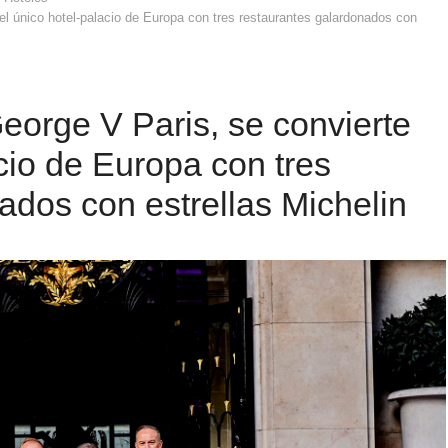
l único hotel-palacio de Europa con tres restaurantes galardonados con
orge V Paris, se convierte
cio de Europa con tres
ados con estrellas Michelin