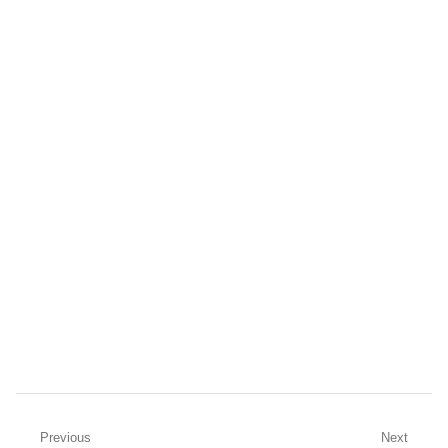
Navegación
Previous
Next