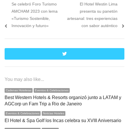
Previous
Next
Se celebró Foro Turismo
El Hotel Westin Lima
de
post:
post:
AMCHAM 2023 con lema
presenta su panetón
entradas
«Turismo Sostenible,
artesanal: tres experiencias
Innovación y futuro»
con sabor auténtico
twitter
You may also like...
Cadenas Hoteleras
Eventos & Celebraciones
Best Western Hotels & Resorts organizó junto a LATAM y
AGCorp un Fam Trip a Rio de Janeiro
Eventos & Celebraciones
Noticias Hoteles
El Hotel & Spa Golf los Incas celebra su XVIII Aniversario