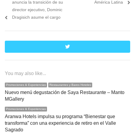
post:
post:
anuncia la transición de su
América Latina
entradas
director ejecutivo, Dominic
Dragisich asume el cargo
twitter
You may also like...
Promociones & Experiencias
Restaurantes y Bares Hoteles
Nuevo menú degustación de Saya Restaurante – Manto
MGallery
Promociones & Experiencias
Aranwa Hotels impulsa su programa “Bienestar que
transforma” con una experiencia de retiro en el Valle
Sagrado