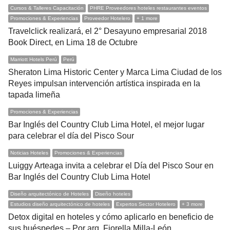
Cursos & Talleres Capacitación
PHRE Proveedores hoteles restaurantes eventos
Promociones & Experiencias
Proveedor Hotelero
+ 1 more
Travelclick realizará, el 2° Desayuno empresarial 2018
Book Direct, en Lima 18 de Octubre
Marriott Hotels Perú
Perú
Sheraton Lima Historic Center y Marca Lima Ciudad de los
Reyes impulsan intervención artística inspirada en la
tapada limeña
Promociones & Experiencias
Bar Inglés del Country Club Lima Hotel, el mejor lugar
para celebrar el día del Pisco Sour
Noticias Hoteles
Promociones & Experiencias
Luiggy Arteaga invita a celebrar el Día del Pisco Sour en
Bar Inglés del Country Club Lima Hotel
Diseño arquitectónico de Hoteles
Diseño hoteles
Estudios diseño arquitectónico de hoteles
Expertos Sector Hotelero
+ 3 more
Detox digital en hoteles y cómo aplicarlo en beneficio de
sus huéspedes – Por arq. Fiorella Milla-León