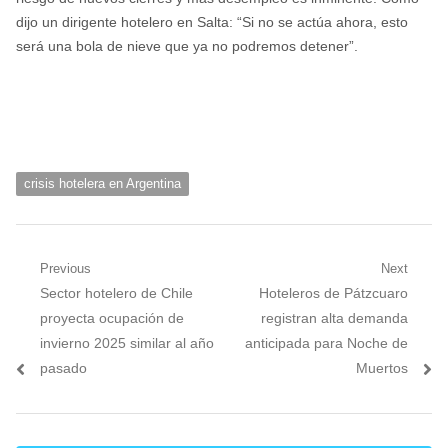
dijo un dirigente hotelero en Salta: “Si no se actúa ahora, esto
será una bola de nieve que ya no podremos detener”.
crisis hotelera en Argentina
Navegación
Previous
Next
Previous
Next
Sector hotelero de Chile
Hoteleros de Pátzcuaro
de
post:
post:
proyecta ocupación de
registran alta demanda
entradas
invierno 2025 similar al año
anticipada para Noche de
pasado
Muertos