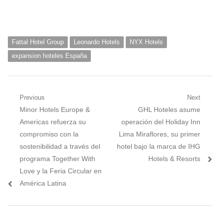
Fattal Hotel Group
Leonardo Hotels
NYX Hotels
expansion hoteles España
Navegación
Previous
Next
Previous
Next
Minor Hotels Europe &
GHL Hoteles asume
de
post:
post:
Americas refuerza su
operación del Holiday Inn
entradas
compromiso con la
Lima Miraflores, su primer
sostenibilidad a través del
hotel bajo la marca de IHG
programa Together With
Hotels & Resorts
Love y la Feria Circular en
América Latina