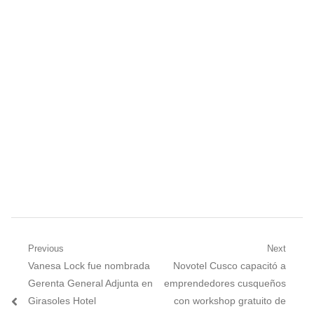
Navegación
Previous
Next
Previous
Next
Vanesa Lock fue nombrada
Novotel Cusco capacitó a
de
post:
post:
Gerenta General Adjunta en
emprendedores cusqueños
entradas
Girasoles Hotel
con workshop gratuito de