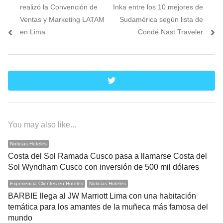
de
post:
post:
realizó la Convención de
Inka entre los 10 mejores de
entradas
Ventas y Marketing LATAM
Sudamérica según lista de
en Lima
Condé Nast Traveler
twitter
You may also like...
Noticias Hoteles
Costa del Sol Ramada Cusco pasa a llamarse Costa del
Sol Wyndham Cusco con inversión de 500 mil dólares
Experiencia Clientes en Hoteles
Noticias Hoteles
BARBIE llega al JW Marriott Lima con una habitación
temática para los amantes de la muñeca más famosa del
mundo